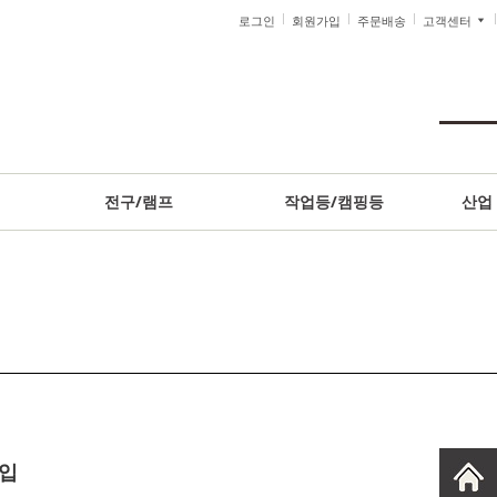
로그인
회원가입
주문배송
고객센터
전구/램프
작업등/캠핑등
산업
입