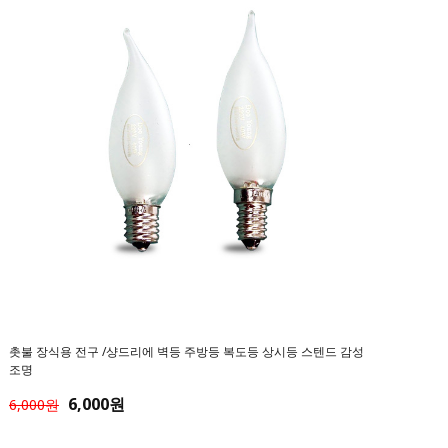
촛불 장식용 전구 /샹드리에 벽등 주방등 복도등 상시등 스텐드 감성
조명
6,000원
6,000원