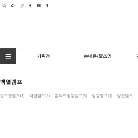
기획전
논네온/줄조명
백열램프
할로겐램프(3)
백열램프(1)
컴팩트형광램프(5)
형광램프(1)
방전램프