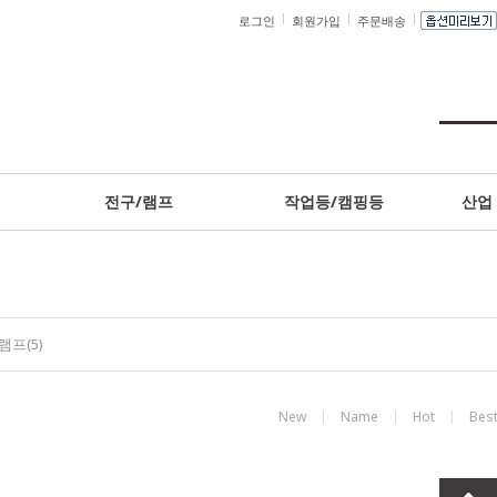
로그인
회원가입
주문배송
고객센터
전구/램프
작업등/캠핑등
산업
램프(5)
New
Name
Hot
Bes