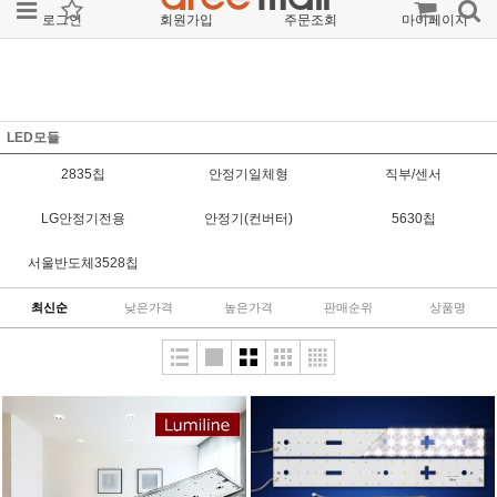
로그인
회원가입
주문조회
마이페이지
LED모듈
2835칩
안정기일체형
직부/센서
LG안정기전용
안정기(컨버터)
5630칩
서울반도체3528칩
최신순
낮은가격
높은가격
판매순위
상품명