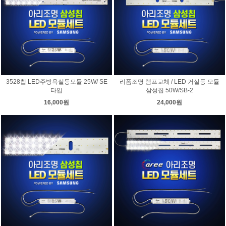
3528칩 LED주방욕실등모듈 25W/ SE
리폼조명 램프교체 / LED 거실등 모듈
타입
삼성칩 50W/SB-2
16,000원
24,000원