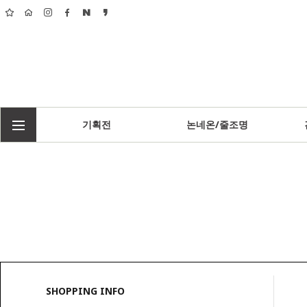
기획전
논네온/줄조명
SHOPPING INFO