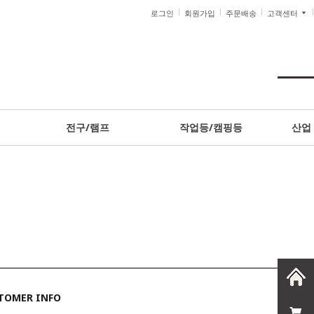
로그인
회원가입
주문배송
고객센터
전구/램프
작업등/캠핑등
산업
TOMER INFO