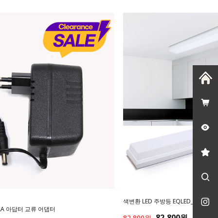
색변환 LED 주방등 EQLED_케럿주방
.2A 아답터 교류 어댑터
82,800원
82,800원