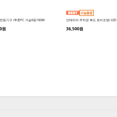
전등기구 /투톤PC 거실6등180W
인테리어 주차장 복도 로비조명/ LED
00원
36,500원