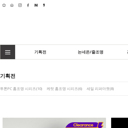
기획전
논네온/줄조명
기획전
투톤PC 홈조명 시리즈(10)
케럿 홈조명 시리즈(6)
세일 리퍼마켓(8)