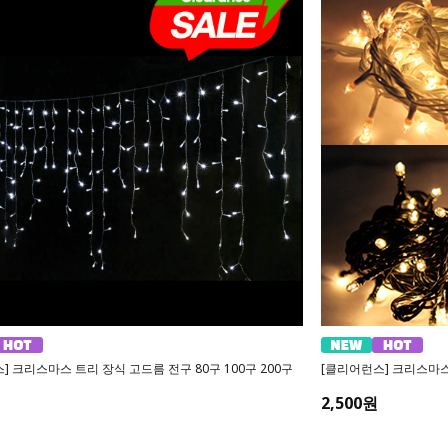
] 크리스마스 트리 장식 고드름 전구 80구 100구 200구
[클리어런스] 크리스마스
2,500원