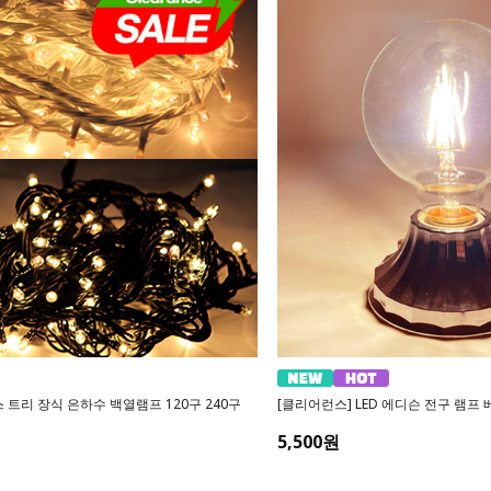
 트리 장식 은하수 백열램프 120구 240구
[클리어런스] LED 에디슨 전구 램프 베
5,500원