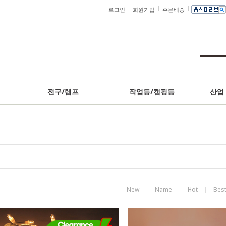
로그인
회원가입
주문배송
고객센터
전구/램프
작업등/캠핑등
산업
New
Name
Hot
Bes