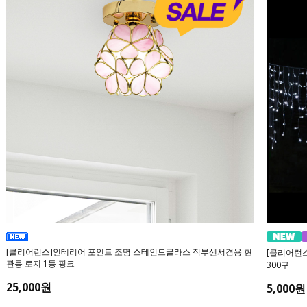
[클리어런스]인테리어 포인트 조명 스테인드글라스 직부센서겸용 현
[클리어런스
관등 로지 1등 핑크
300구
25,000원
5,000원