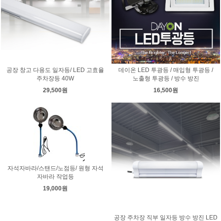
공장 창고 다용도 일자등/ LED 고효율
데이온 LED 투광등 / 매입형 투광등 /
주차장등 40W
노출형 투광등 / 방수 방진
29,500원
16,500원
자석자바라/스탠드/노점등/ 원형 자석
자바라 작업등
19,000원
공장 주차장 직부 일자등 방수 방진 LED