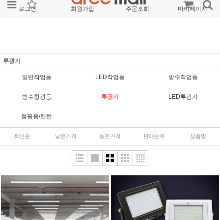
로그인
회원가입
주문조회
마이페이지
투광기
일반작업등
LED작업등
방수작업등
방수형광등
투광기
LED투광기
캠핑등/랜턴
최신순
낮은가격
높은가격
판매순위
상품명